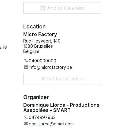
Add to Calendar
Location
Micro Factory
Rue Heyvaert, 140
1080 Bruxelles
s le
Belgium
0400000000
info@microfactory.be
Get the direction
Organizer
Dominique Llorca - Productions
Associées - SMART
0474997963
domillorca@gmail.com