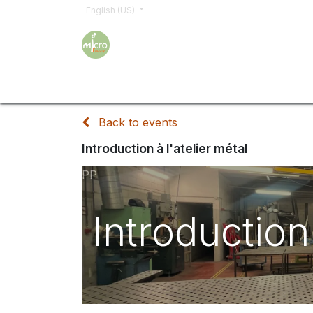
English (US)
Home
Trainings
Sign up
Order
Shop
Back to events
Introduction à l'atelier métal
PP
Introduction 