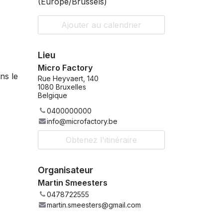
(
Europe/Brussels
)
Ajouter au calendrier
Lieu
Micro Factory
ns le
Rue Heyvaert, 140
1080 Bruxelles
Belgique
0400000000
info@microfactory.be
Obtenez l'itinéraire
Organisateur
Martin Smeesters
0478722555
martin.smeesters@gmail.com