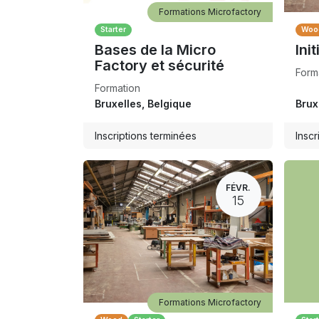
Formations Microfactory
Starter
Woo
Bases de la Micro
Init
Factory et sécurité
Form
Formation
Bruxelles
,
Belgique
Brux
Inscriptions terminées
Inscr
FÉVR.
15
Formations Microfactory