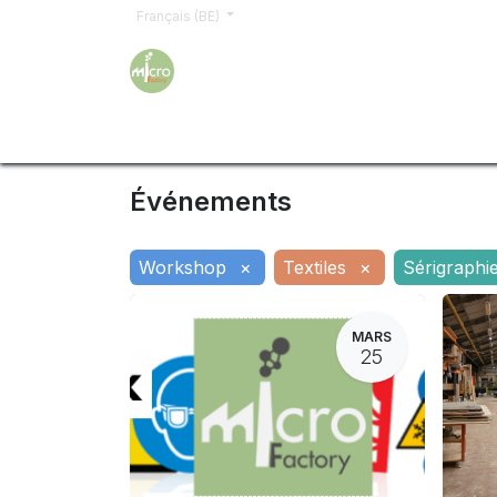
Français (BE)
Accueil
Formations
Inscription
Demand
Événements
Workshop
×
Textiles
×
Sérigraphi
MARS
25