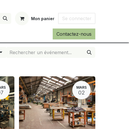
Se connecter
Mon panier
Contactez-nous
ARS
MARS
07
02