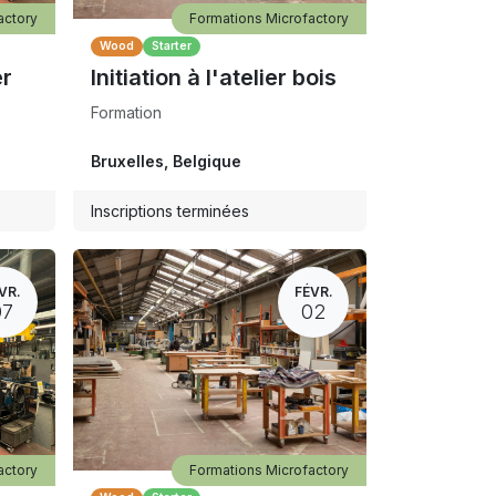
actory
Formations Microfactory
Wood
Starter
er
Initiation à l'atelier bois
Formation
Bruxelles
,
Belgique
Inscriptions terminées
VR.
FÉVR.
07
02
actory
Formations Microfactory