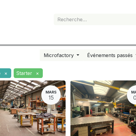
e de devis
Boutique
Mon abonnement
Microfactory
Événements passés
e
×
Starter
×
MARS
M
15