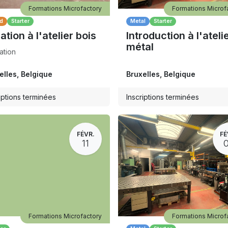
Formations Microfactory
Formations Microf
d
Starter
Metal
Starter
iation à l'atelier bois
Introduction à l'ateli
métal
ation
elles
,
Belgique
Bruxelles
,
Belgique
iptions terminées
Inscriptions terminées
FÉVR.
FÉ
11
Formations Microfactory
Formations Microf