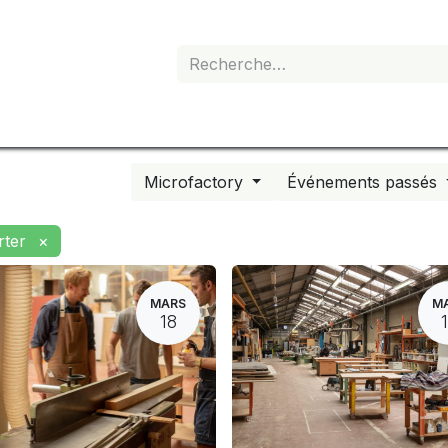
e de devis
Boutique
Mon abonnement
Microfactory
Événements passés
rter
×
MARS
M
18