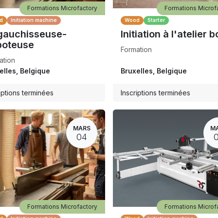
Formations Microfactory
Formations Microf
d
Initiation machine
Wood
Starter
gauchisseuse-
Initiation à l'atelier b
boteuse
Formation
ation
elles
,
Belgique
Bruxelles
,
Belgique
iptions terminées
Inscriptions terminées
MARS
M
04
Formations Microfactory
Formations Microf