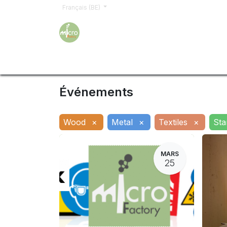
Français (BE)
Accueil
Formations
Inscription
Demand
Événements
Wood
×
Metal
×
Textiles
×
Sta
MARS
25