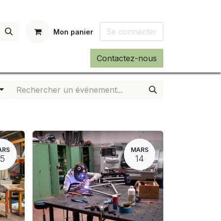
Se connecter
Mon panier
Contactez-nous
ARS
MARS
15
14