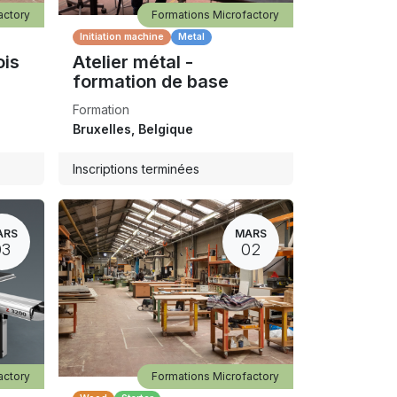
actory
Formations Microfactory
Initiation machine
Metal
ois
Atelier métal -
formation de base
Formation
Bruxelles
,
Belgique
Inscriptions terminées
ARS
MARS
03
02
actory
Formations Microfactory