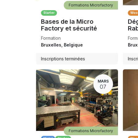
Formations Microfactory
Starter
Woo
Bases de la Micro
Dé
Factory et sécurité
Ra
Formation
Form
Bruxelles
,
Belgique
Brux
Inscriptions terminées
Inscr
MARS
07
Formations Microfactory