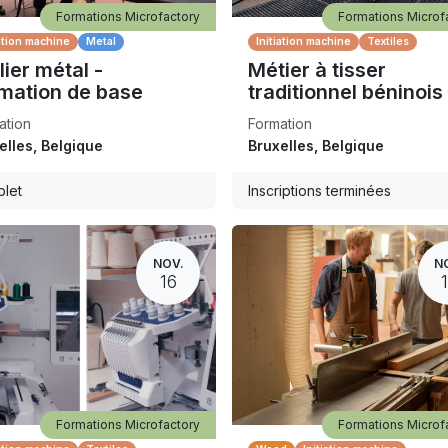
Formations Microfactory
Formations Microf
iation machine
Metal
Initiation machine
Textiles
lier métal -
Métier à tisser
mation de base
traditionnel béninois
ation
Formation
elles
,
Belgique
Bruxelles
,
Belgique
let
Inscriptions terminées
NOV.
N
16
Formations Microfactory
Formations Microf