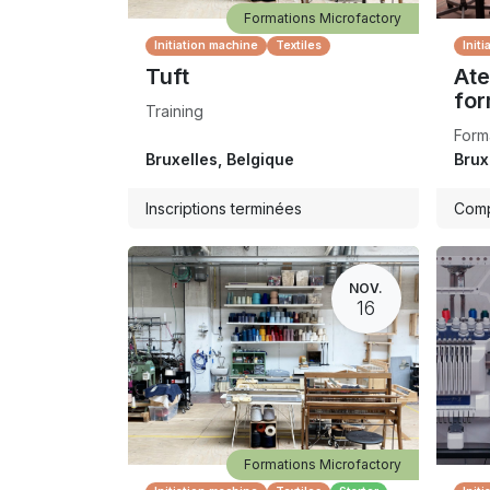
Formations Microfactory
Initiation machine
Textiles
Init
Tuft
Ate
for
Training
Form
Bruxelles
,
Belgique
Brux
Inscriptions terminées
Comp
NOV.
16
Formations Microfactory