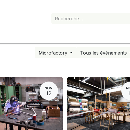
e de devis
Boutique
Mon abonnement
Microfactory
Tous les événements
NOV.
N
12