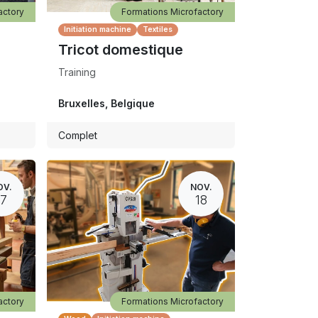
actory
Formations Microfactory
Initiation machine
Textiles
Tricot domestique
Training
Bruxelles
,
Belgique
Complet
OV.
NOV.
17
18
actory
Formations Microfactory