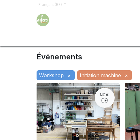
Français (BE)
Accueil
Formations
Inscription
Demand
Événements
Workshop
×
Initiation machine
×
NOV.
09