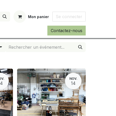
Se connecter
Mon panier
Contactez-nous
OV.
NOV.
14
14