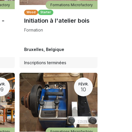
actory
Formations Microfactory
Wood
Starter
 -
Initiation à l'atelier bois
Formation
Bruxelles
,
Belgique
Inscriptions terminées
VR.
FÉVR.
09
10
actory
Formations Microfactory