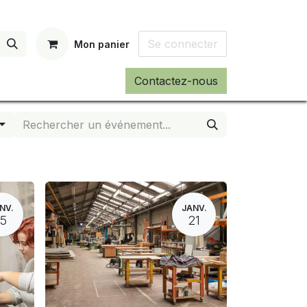
Se connecter
Mon panier
Contactez-nous
NV.
JANV.
15
21