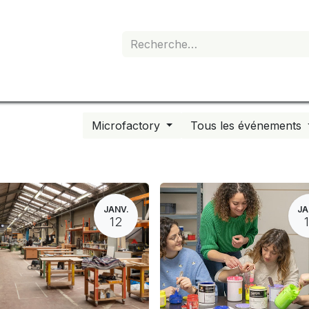
e de devis
Boutique
Mon abonnement
Microfactory
Tous les événements
JANV.
JA
12