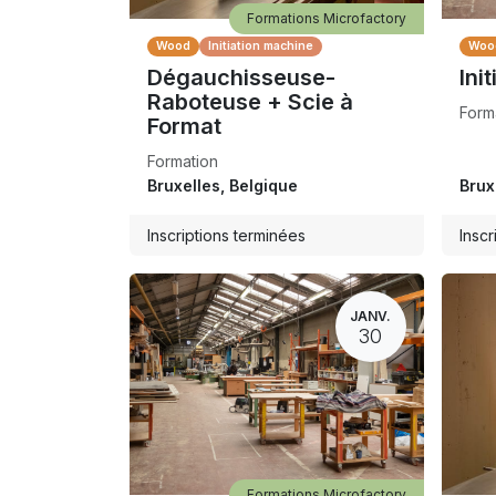
Formations Microfactory
Wood
Initiation machine
Woo
Dégauchisseuse-
Init
Raboteuse + Scie à
Form
Format
Formation
Bruxelles
,
Belgique
Brux
Inscriptions terminées
Inscr
JANV.
30
Formations Microfactory