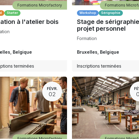
Formations Microfactory
Formations Microf
d
Starter
Workshop
Sérigraphie
iation à l'atelier bois
Stage de sérigraphie
projet personnel
ation
Formation
elles
,
Belgique
Bruxelles
,
Belgique
iptions terminées
Inscriptions terminées
FÉVR.
FÉ
02
Formations Microfactory
Formations Microf