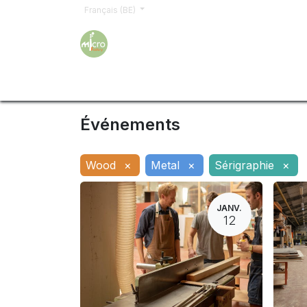
Français (BE)
Accueil
Formations
Inscription
Demand
Événements
Wood
×
Metal
×
Sérigraphie
×
JANV.
12