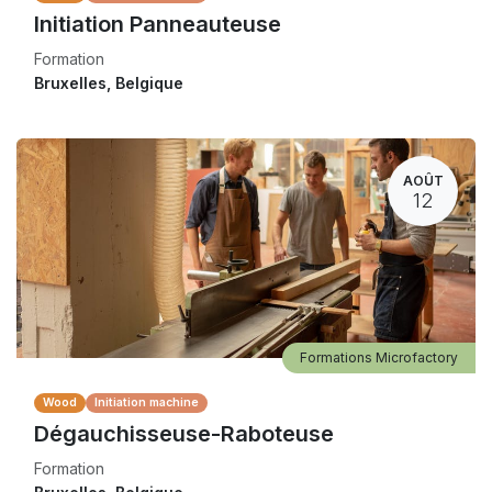
Initiation Panneauteuse
Formation
Bruxelles
,
Belgique
AOÛT
12
Formations Microfactory
Wood
Initiation machine
Dégauchisseuse-Raboteuse
Formation