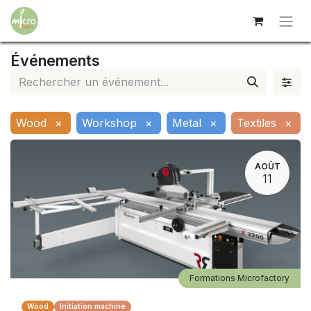
Événements
Wood
×
Workshop
×
Metal
×
Textiles
×
AOÛT
11
Formations Microfactory
Wood
Initiation machine