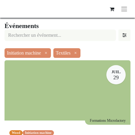
Événements
Initiation machine
×
Textiles
×
JUIL.
29
Formations Microfactory
Wood
Initiation machine