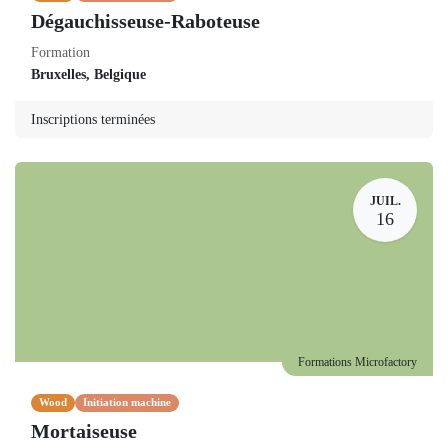
Dégauchisseuse-Raboteuse
Formation
Bruxelles
,
Belgique
Inscriptions terminées
JUIL.
16
Formations Microfactory
Wood
Initiation machine
Mortaiseuse