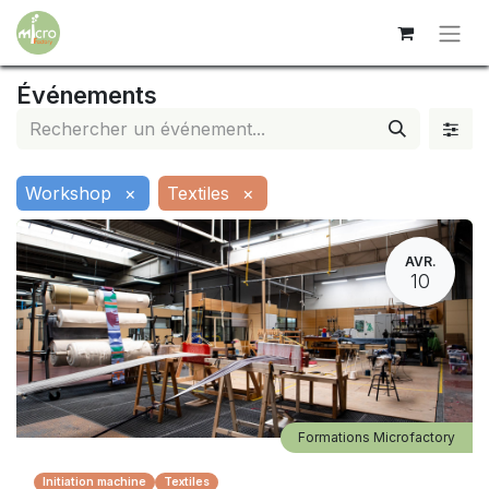
Événements
Workshop
×
Textiles
×
AVR.
10
Formations Microfactory
Initiation machine
Textiles