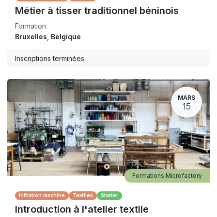
Métier à tisser traditionnel béninois
Formation
Bruxelles
,
Belgique
Inscriptions terminées
MARS
15
Formations Microfactory
Initiation machine
Textiles
Starter
Introduction à l'atelier textile