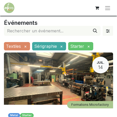
Événements
Textiles
×
Sérigraphie
×
Starter
×
JUIL.
14
Formations Microfactory
Metal
Starter