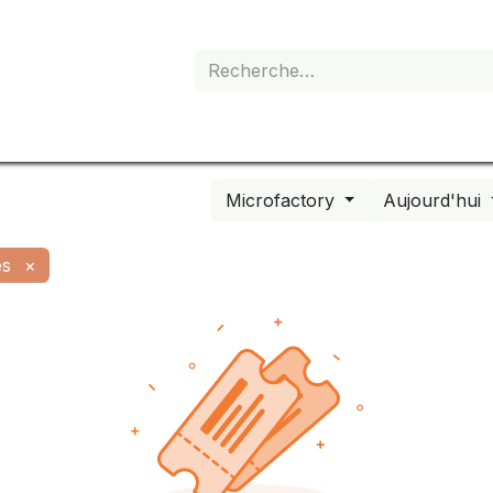
e de devis
Boutique
Mon abonnement
Microfactory
Aujourd'hui
es
×