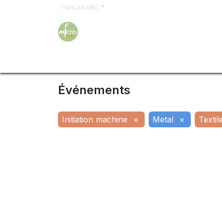
Français (BE)
Accueil
Formations
Inscription
Demand
Événements
Initiation machine
×
Metal
×
Textil