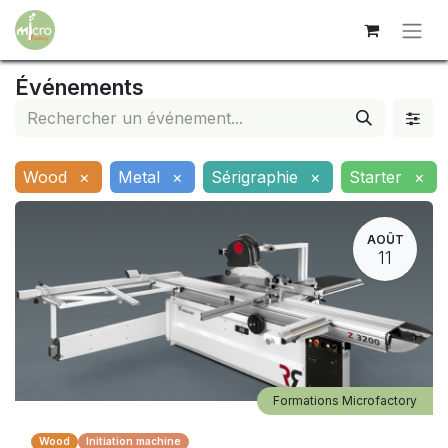
Événements
Wood
×
Metal
×
Sérigraphie
×
Starter
×
AOÛT
11
Formations Microfactory
Wood
Initiation machine