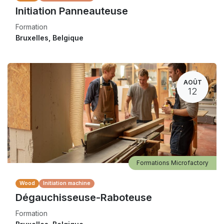
Initiation Panneauteuse
Formation
Bruxelles
,
Belgique
AOÛT
12
Formations Microfactory
Wood
Initiation machine
Dégauchisseuse-Raboteuse
Formation