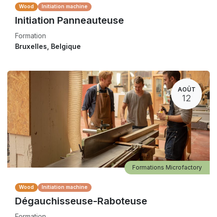
Wood
Initiation machine
Initiation Panneauteuse
Formation
Bruxelles
,
Belgique
AOÛT
12
Formations Microfactory
Wood
Initiation machine
Dégauchisseuse-Raboteuse
Formation