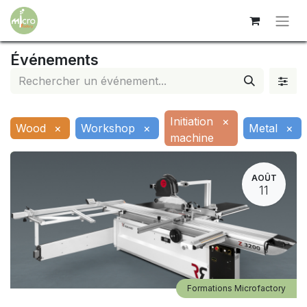
Événements
Initiation
×
Wood
×
Workshop
×
Metal
×
machine
AOÛT
11
Formations Microfactory