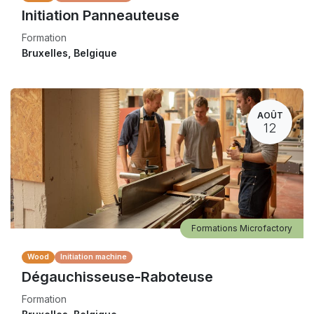
Initiation Panneauteuse
Formation
Bruxelles
,
Belgique
AOÛT
12
Formations Microfactory
Wood
Initiation machine
Dégauchisseuse-Raboteuse
Formation