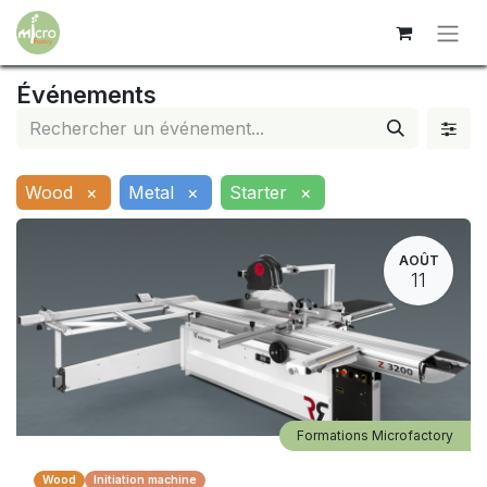
Événements
Wood
×
Metal
×
Starter
×
AOÛT
11
Formations Microfactory
Wood
Initiation machine