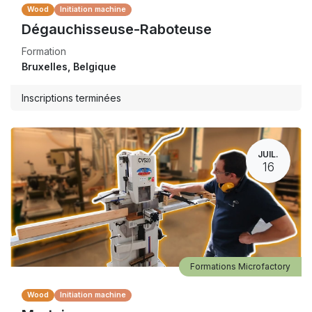
Wood
Initiation machine
Dégauchisseuse-Raboteuse
Formation
Bruxelles
,
Belgique
Inscriptions terminées
JUIL.
16
Formations Microfactory
Wood
Initiation machine