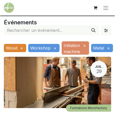
Événements
Initiation
×
Wood
×
Workshop
×
Metal
×
machine
JUIL.
29
Formations Microfactory