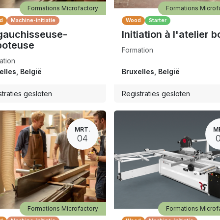
Formations Microfactory
Formations Microf
d
Machine-initiatie
Wood
Starter
gauchisseuse-
Initiation à l'atelier b
boteuse
Formation
ation
elles
,
België
Bruxelles
,
België
traties gesloten
Registraties gesloten
MRT.
M
04
Formations Microfactory
Formations Microf