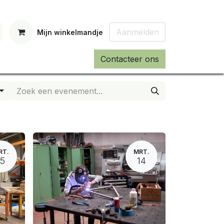
Aanmelden
Mijn winkelmandje
Contacteer ons
RT.
MRT.
15
14