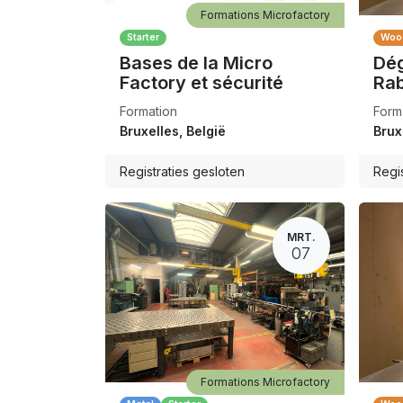
Formations Microfactory
Starter
Woo
Bases de la Micro
Dé
Factory et sécurité
Ra
Formation
Form
Bruxelles
,
België
Brux
Registraties gesloten
Regis
MRT.
07
Formations Microfactory