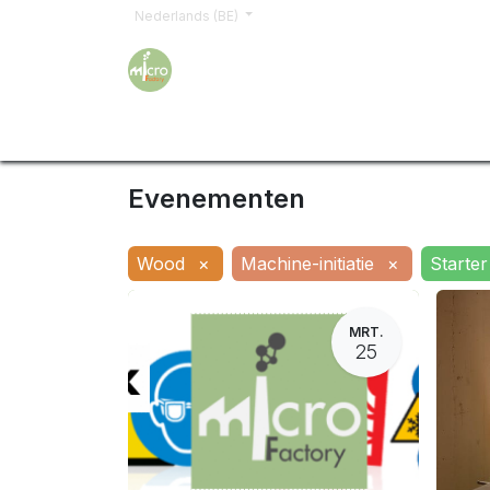
Nederlands (BE)
Home
Opleidingen
Word lid
Offerte a
Evenementen
Wood
×
Machine-initiatie
×
Starter
MRT.
25