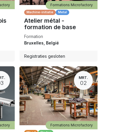
actory
Formations Microfactory
Machine-initiatie
Metal
ois
Atelier métal -
formation de base
Formation
Bruxelles
,
België
Registraties gesloten
RT.
MRT.
03
02
actory
Formations Microfactory