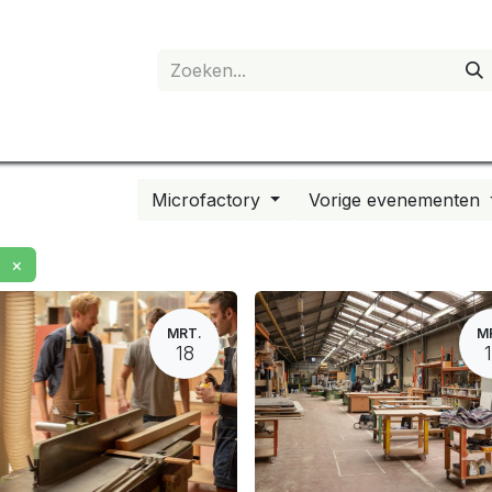
anvraag
Shop
Mijn account
Microfactory
Vorige evenementen
×
MRT.
M
18