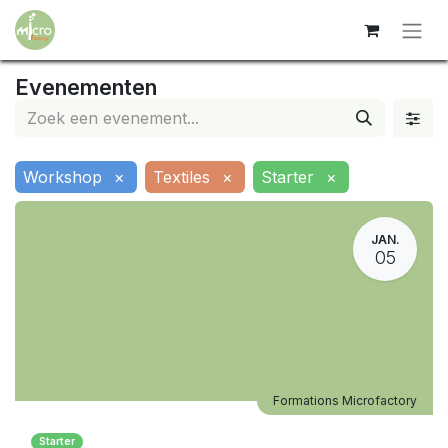
Evenementen
Workshop
×
Textiles
×
Starter
×
JAN.
05
Formations Microfactory
Starter