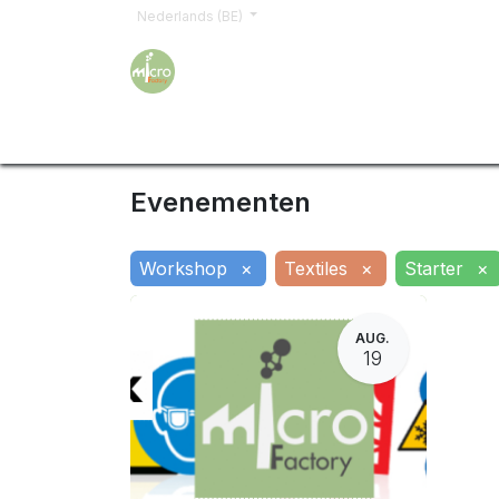
Nederlands (BE)
Home
Opleidingen
Word lid
Offerte a
Evenementen
Workshop
×
Textiles
×
Starter
×
AUG.
19