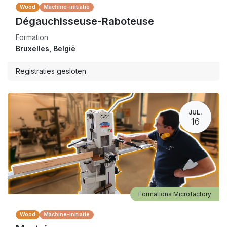
Wood
Machine-initiatie
Dégauchisseuse-Raboteuse
Formation
Bruxelles
,
België
Registraties gesloten
JUL.
16
Formations Microfactory
Wood
Machine-initiatie