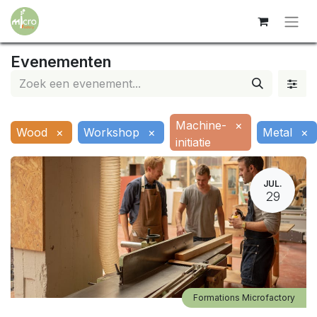
Evenementen
Machine-
×
Wood
×
Workshop
×
Metal
×
initiatie
JUL.
29
Formations Microfactory