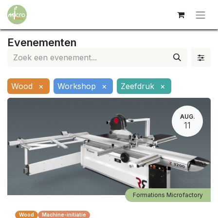
Evenementen
Wood
×
Workshop
×
Zeefdruk
×
AUG.
11
Formations Microfactory
Wood
Machine-initiatie