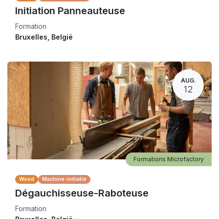
Initiation Panneauteuse
Formation
Bruxelles
,
België
AUG.
12
Formations Microfactory
Wood
Machine-initiatie
Dégauchisseuse-Raboteuse
Formation