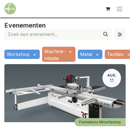
Evenementen
Machine-
×
Workshop
×
Metal
×
Textiles
initiatie
AUG.
11
Formations Microfactory