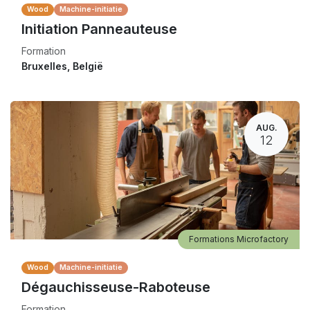
Wood
Machine-initiatie
Initiation Panneauteuse
Formation
Bruxelles
,
België
AUG.
12
Formations Microfactory
Wood
Machine-initiatie
Dégauchisseuse-Raboteuse
Formation