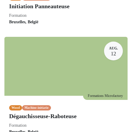
Initiation Panneauteuse
Formation
Bruxelles
,
België
AUG.
12
Formations Microfactory
Wood
Machine-initiatie
Dégauchisseuse-Raboteuse
Formation
Bruxelles
,
België