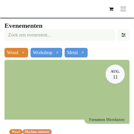
Evenementen
Wood
×
Workshop
×
Metal
×
AUG.
11
Formations Microfactory
Wood
Machine-initiatie