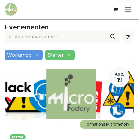
Evenementen
Workshop
×
Starter
×
AUG.
19
Formations Microfactory
Starter