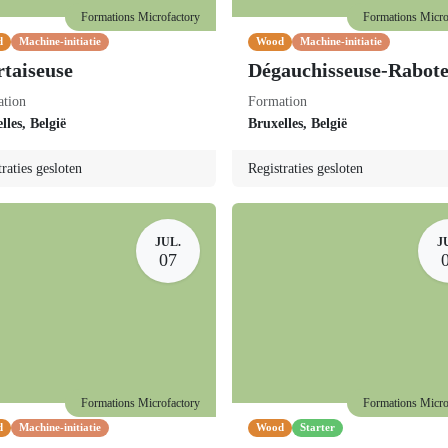
Formations Microfactory
Formations Microf
d
Machine-initiatie
Wood
Machine-initiatie
taiseuse
Dégauchisseuse-
Raboteuse
ation
Formation
elles
,
België
Bruxelles
,
België
traties gesloten
Registraties gesloten
JUL.
J
07
Formations Microfactory
Formations Microf