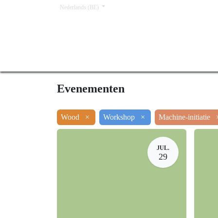
Nederlands (BE)
Home
Opleidingen
Word lid
Offerte a
Evenementen
Wood
×
Workshop
×
Machine-initi
JUL.
29