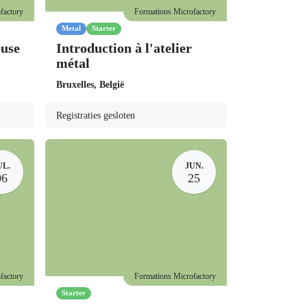
actory
Formations Microfactory
Metal
Starter
Introduction à l'atelier
métal
Bruxelles
,
België
Registraties gesloten
UL.
JUN.
06
25
actory
Formations Microfactory