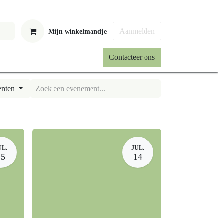
Aanmelden
Mijn winkelmandje
Contacteer ons
n
UL.
JUL.
15
14