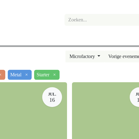
anvraag
Shop
Mijn account
Microfactory
Vorige evenemente
atie
×
Metal
×
Starter
×
JUL.
J
16