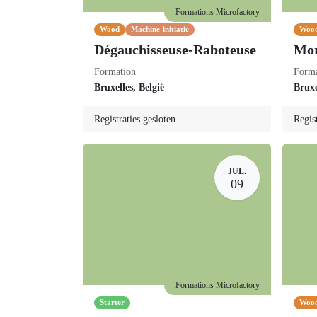
Formations Microfactory
Wood
Machine-initiatie
Woo
Dégauchisseuse-
Mor
Raboteuse
Form
Formation
Bruxelles
,
België
Brux
Registraties gesloten
Regis
JUL.
09
Formations Microfactory