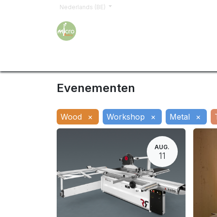
Nederlands (BE)
Home
Opleidingen
Word lid
Offerte a
Evenementen
Wood
×
Workshop
×
Metal
×
AUG.
11