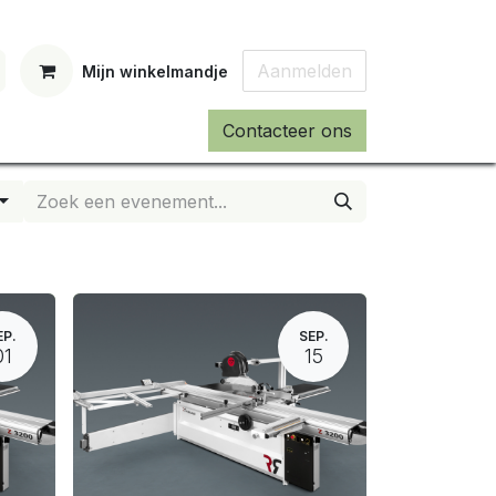
Aanmelden
Mijn winkelmandje
Contacteer ons
EP.
SEP.
01
15