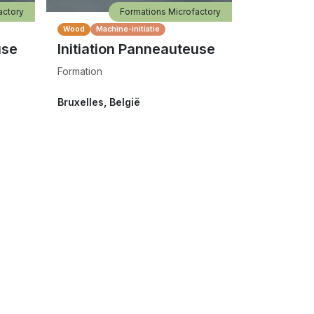
actory
Formations Microfactory
Wood
Machine-initiatie
use
Initiation Panneauteuse
Formation
Bruxelles
,
België