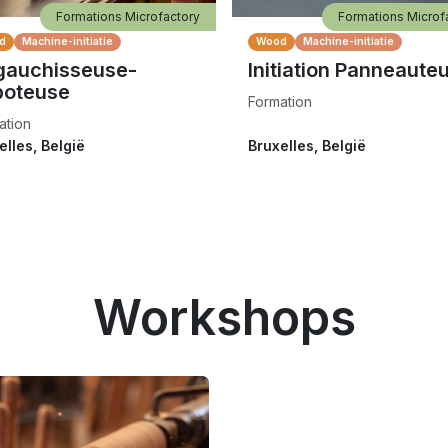
Formations Microfactory
Formations Microf
d
Machine-initiatie
Wood
Machine-initiatie
gauchisseuse-
Initiation Panneaute
boteuse
Formation
ation
elles
,
België
Bruxelles
,
België
Workshops