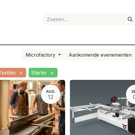
anvraag
Shop
Mijn account
Microfactory
Aankomende evenementen
Textiles
×
Starter
×
AUG.
S
12