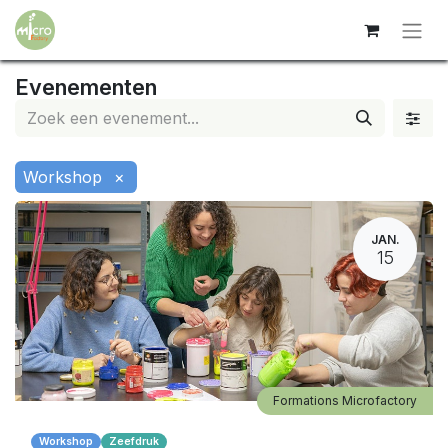
Evenementen
Workshop
×
JAN.
15
Formations Microfactory
Workshop
Zeefdruk