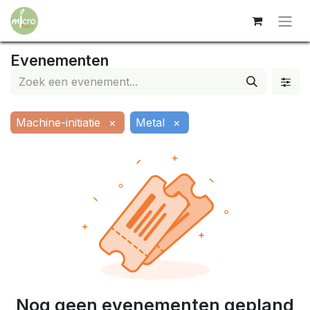
Evenementen
Machine-initiatie
×
Metal
×
Nog geen evenementen gepland