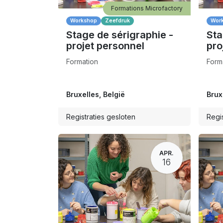
Formations Microfactory
Workshop
Zeefdruk
Wor
Stage de sérigraphie -
Sta
projet personnel
pro
Formation
Form
Bruxelles
,
België
Brux
Registraties gesloten
Regis
APR.
16