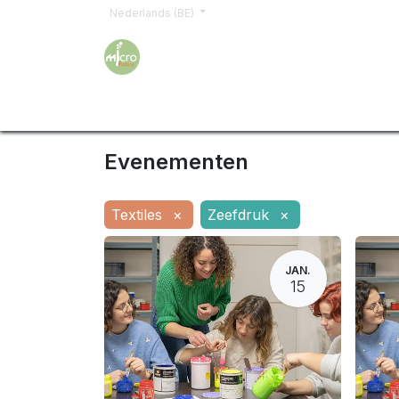
Nederlands (BE)
Home
Opleidingen
Word lid
Offerte a
Evenementen
Textiles
×
Zeefdruk
×
JAN.
15