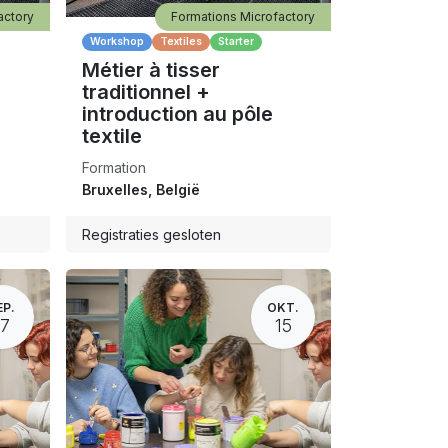
actory
Formations Microfactory
Workshop
Textiles
Starter
Métier à tisser
traditionnel +
introduction au pôle
textile
Formation
Bruxelles
,
België
Registraties gesloten
EP.
OKT.
17
15