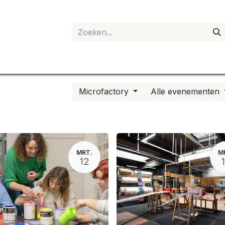
anvraag
Shop
Mijn account
Microfactory
Alle evenementen
MRT.
M
12