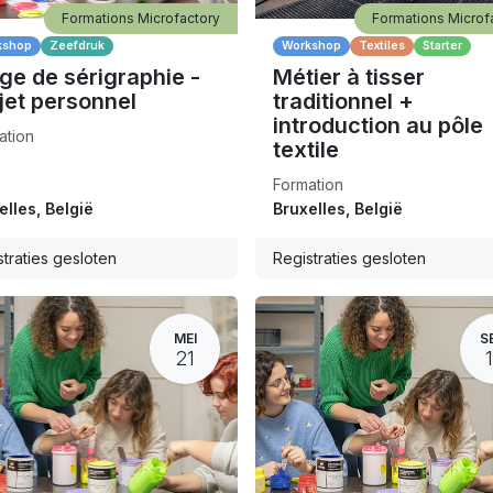
Formations Microfactory
Formations Microf
kshop
Zeefdruk
Workshop
Textiles
Starter
ge de sérigraphie -
Métier à tisser
jet personnel
traditionnel +
introduction au pôle
ation
textile
Formation
elles
,
België
Bruxelles
,
België
traties gesloten
Registraties gesloten
MEI
S
21