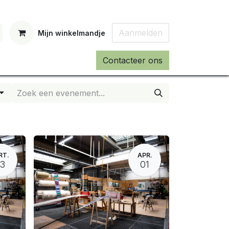
Aanmelden
Mijn winkelmandje
Contacteer ons
RT.
APR.
13
01