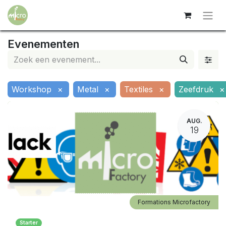
Evenementen
Workshop
×
Metal
×
Textiles
×
Zeefdruk
×
AUG.
19
Formations Microfactory
Starter